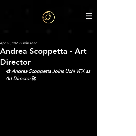
google-site-
verification=6bjgl3ZijW6gi1vqK29aVMd1CFL1DJH6J515WObGhMA
Apr 18, 2025
2 min read
Andrea Scoppetta - Art
Director
🎨 Andrea Scoppetta Joins Uchi VFX as 
Art Director🚀