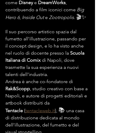
come 
Disney
 e 
DreamWorks
, 
contribuendo a film iconici come 
Big 
🎬✨
Hero 6
, 
Inside Out
 e 
Zootropolis
. 
Il suo percorso artistico spazia dal 
fumetto all’illustrazione, passando per 
il concept design, e lo ha visto anche 
nel ruolo di docente presso la 
Scuola 
Italiana di Comix
 di Napoli, dove 
trasmette la sua esperienza a nuovi 
talenti dell’industria.
Andrea è anche co-fondatore di 
Rak&Scopp
, studio creativo con base a 
Napoli, e autore di progetti editoriali e 
artbook distribuiti da 
📚 
Tentacle
 (
tentacleweb.it
), 
una casa 
di distribuzione dedicata al mondo 
dell’illustrazione, del fumetto e del 
visual storytelling.